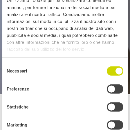
Utilizziamo i cookie per personalizzare contenuti ed
annunci, per fornire funzionalità dei social media e per
analizzare il nostro traffico. Condividiamo inoltre
informazioni sul modo in cui utilizza il nostro sito con i
nostri partner che si occupano di analisi dei dati web,
pubblicità e social media, i quali potrebbero combinarle
con altre informazioni che ha fornito loro o che hanno
raccolto dal suo utilizzo dei loro servizi.
Selezione
Necessari
del
consenso
Preferenze
Statistiche
M SORA non è solo finestre. Siamo
architetti del benessere e vi portiamo
a un passo dalla casa dei vostri sogni.
Marketing