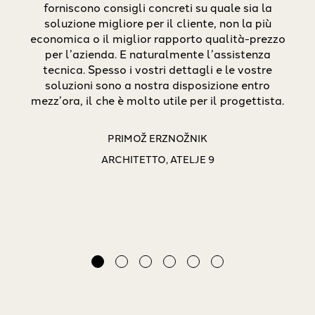
me di
forniscono consigli concreti su quale sia la
pa
tano
soluzione migliore per il cliente, non la più
alla
,
economica o il miglior rapporto qualità-prezzo
Poi
e
per l’azienda. E naturalmente l’assistenza
a
tecnica. Spesso i vostri dettagli e le vostre
o
soluzioni sono a nostra disposizione entro
sc
dotti
mezz’ora, il che è molto utile per il progettista.
dove
o.
ch
v
PRIMOŽ ERZNOŽNIK
l
ARCHITETTO, ATELJE 9