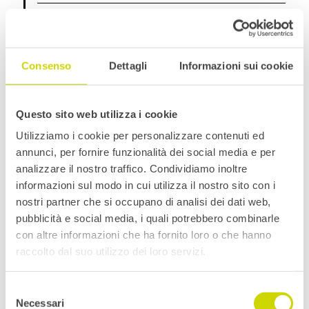
2017
Consenso
Dettagli
Informazioni sui cookie
XTREMELY
L’obiettivo del progetto XtremelY è quello di
Questo sito web utilizza i cookie
sviluppare un modello numerico parametrico di
Utilizziamo i cookie per personalizzare contenuti ed
elementi snelli rinforzati per lo sviluppo di finestre di
annunci, per fornire funzionalità dei social media e per
dimensioni superiori.
analizzare il nostro traffico. Condividiamo inoltre
informazioni sul modo in cui utilizza il nostro sito con i
nostri partner che si occupano di analisi dei dati web,
2016
pubblicità e social media, i quali potrebbero combinarle
con altre informazioni che ha fornito loro o che hanno
TIGR4SMART
raccolto dal suo utilizzo dei loro servizi.
Selezione
Il programma TIGR4smart –
Costruzioni sostenibili
Necessari
del
e innovative per edifici intelligenti
– riunisce 16