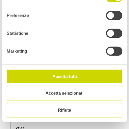
aziende e istituti di ricerca per sviluppare prodotti e
consenso
tecnologie che creino ambienti interni sani per la vita
e il lavoro, combinando il potenziale di R&S di
Preferenze
aziende e organizzazioni di ricerca.
Statistiche
2015
Marketing
WINTHERWAX
Accetta tutti
Il progetto ha sviluppato un processo per il
trattamento delle finestre in pino termicamente
modificato Silvapro®, con particolare attenzione
Accetta selezionati
alla finestra passiva Natura Optimo XLT, con la cera a
base naturale Silvacera® di Silvaprodukt.
Rifiuta
2011