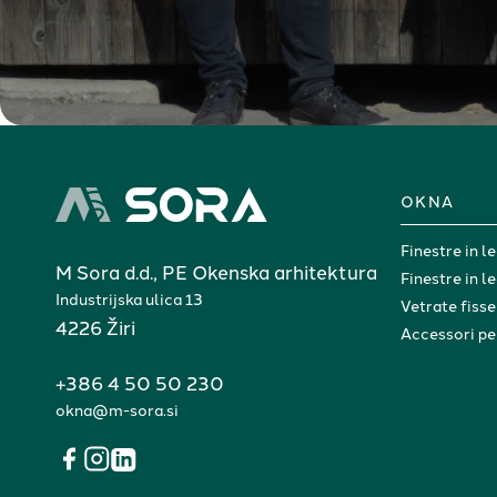
OKNA
Finestre in l
M Sora d.d., PE Okenska arhitektura
Finestre in l
Industrijska ulica 13
Vetrate fiss
4226 Žiri
Accessori pe
+386 4 50 50 230
okna@m-sora.si