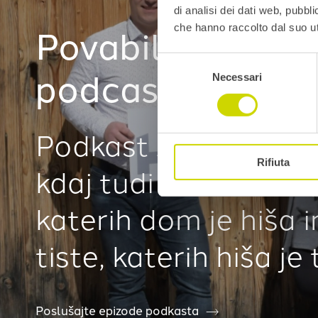
di analisi dei dati web, pubbl
Povabilo k poslu
che hanno raccolto dal suo uti
Selezione
podcasta
del
Necessari
consenso
Podkast za vse in o v
Rifiuta
kdaj tudi o hišni miši,
katerih dom je hiša i
tiste, katerih hiša je 
Poslušajte epizode podkasta