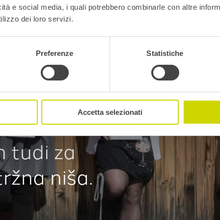
icità e social media, i quali potrebbero combinarle con altre inform
šanju
lizzo dei loro servizi.
Preferenze
Statistiche
sem o hiši,
Accetta selezionati
 o tistih,
n tudi za
tržna niša.